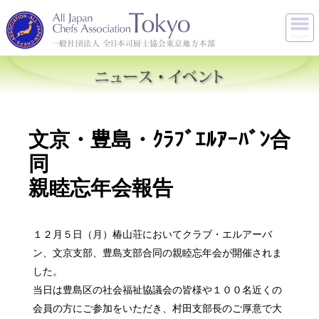
メニュー
文京・豊島・ｸﾗﾌﾞｴﾙｱｰﾊﾞﾝ合
同
親睦忘年会報告
１２月５日（月）椿山荘においてクラブ・エルアーバ
ン、文京支部、豊島支部合同の親睦忘年会が開催されま
した。
当日は豊島区の社会福祉協議会の皆様や１００名近くの
会員の方にご参加をいただき、村田支部長のご厚意で大