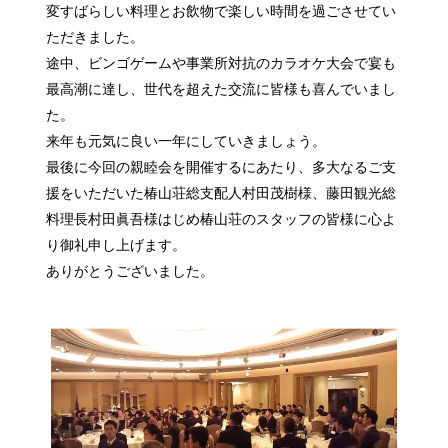
変すばらしい料理とお飲物で楽しい時間を過ごさせてい
ただきました。
途中、ビンゴゲームや事業所対抗のカラオケ大会で宴も
最高潮に達し、世代を超えた交流に皆様も喜んでいまし
た。
来年も元気に良い一年にしていきましょう。
最後に今回の親睦会を開催するにあたり、多大なるご支
援をいただいた椿山荘総支配人村田茂樹様、藤田観光総
料理長村田眞吾様はじめ椿山荘のスタッフの皆様に心よ
り御礼申し上げます。
ありがとうございました。