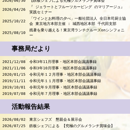
2026/06/30
【鉄板シェフによる究極グルメランチ賞味会
『 ジェラートとフルーツカービング のマリアージュ』
2026/04/26
実践セミナー
「ワインとお料理の夕べ」一般社団法人 全日本司厨士協
2025/10/22
会 東京地方本部主催 : 城西地区本部 千代田支部
残暑を乗り越える！東京湾ランチクルーズonシンフォニ
2025/08/10
ー
事務局だより
2021/12/08
令和3年11月理事・地区本部会議議事録
2021/11/06
令和3年10月理事・地区本部会議議事録
2020/01/15
令和元年１２月理事・地区本部会議議事録
2019/11/11
令和元年１１月理事・地区本部会議議事録
2019/10/01
令和元年９月理事・地区本部会議議事録
2019/07/08
令和元年７月理事・地区本部会議議事録
活動報告結果
2026/08/02
東京シェフズ 懇親会＆展示会
2026/07/25
鉄板シェフによる 【究極のグルメランチ賞味会】