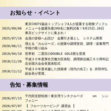
お知らせ・イベント
東京CHEFS協会トップシェフ4人が提案する朝食ブッフェ
2025/09/06
メニューを披露先着200名に無料試食！9月25日.26日
東京ビックサイトに集まれ！
2025/07/16
会員の皆様へお詫び 会費引き落とし システム障害
増える「カルローズ」の授業や調理実習、調理・栄養専⾨
2020/06/11
学校の取り組み
2019/04/10
世界初 二度目のDOUBLE GOLD賞を受賞
平成３０年度厚生労働大臣表彰、調理師法施工６０周年記
2018/11/26
念全国大会会長賞表彰式
平成３０年度卓越した技能者（現代の名工）を 井田仲弘
2018/11/12
副会長が受賞。
告知・募集情報
千代田支部恒例！東京湾ランチクルーズ on シン
2026/07/15
フォニー
2026/07/07
【 フルーツカービング 講習会 】