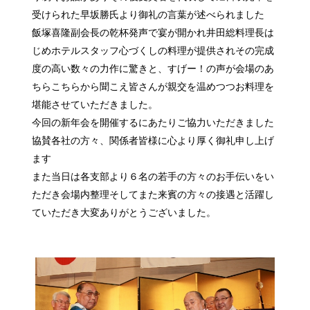
受けられた早坂勝氏より御礼の言葉が述べられました
飯塚喜隆副会長の乾杯発声で宴が開かれ井田総料理長は
じめホテルスタッフ心づくしの料理が提供されその完成
度の高い数々の力作に驚きと、すげー！の声が会場のあ
ちらこちらから聞こえ皆さんが親交を温めつつお料理を
堪能させていただきました。
今回の新年会を開催するにあたりご協力いただきました
協賛各社の方々、関係者皆様に心より厚く御礼申し上げ
ます
また当日は各支部より６名の若手の方々のお手伝いをい
ただき会場内整理そしてまた来賓の方々の接遇と活躍し
ていただき大変ありがとうございました。