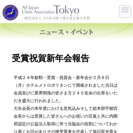
メニュー
受賞祝賀新年会報告
平成２４年叙勲・受賞・祝賀会・新年会が２月６日
（月）ホテルメトロポリタンにて開催されました当日は
会員並びに業界関係の皆さま方２４０名余の出席をいた
だき盛大に行われました。
大矢会長の本年度にかける意気込みそして総本部宇都宮
会長からは受賞した皆さんへのお祝いの言葉と共に内閣
府認定の公益法人取得に伴う当協会の役割についてわか
り易くお話がありその後受賞者を代表して旭日双光章を