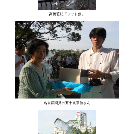
高橋荘紀「フット猿」
名誉顧問賞の五十嵐章信さん