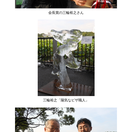
会長賞の三輪裕之さん
三輪裕之「陽気なピザ職人」