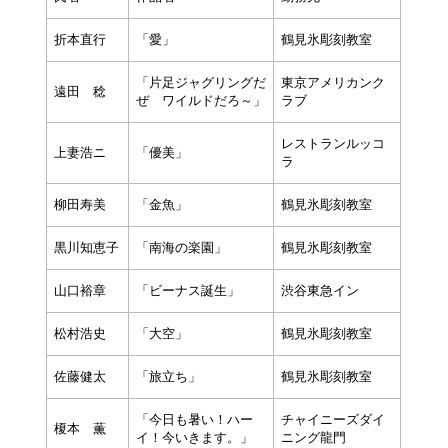
折本直行
「愛」
鶴見氷彫刻教室
「片足ジャグリングだ
東京アメリカンク
遠田 稔
ぜ ワイルドだろ～」
ラブ
レストランルッコ
上妻浩ニ
「優美」
ラ
柳田寿美
「金魚」
鶴見氷彫刻教室
黒川知恵子
「南海の楽園」
鶴見氷彫刻教室
山口裕章
「ビーナス誕生」
渋谷東急イン
松村浩史
「大空」
鶴見氷彫刻教室
佐藤健太
「旅立ち」
鶴見氷彫刻教室
「今日も暑い！ハー
チャイニーズダイ
榎本 薫
イ！今いきます。」
ニング龍門