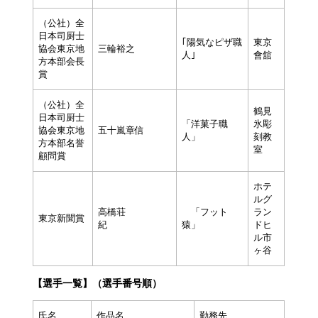
（公社）全
日本司厨士
｢陽気なピザ職
東京
協会東京地
三輪裕之
人｣
會舘
方本部会長
賞
（公社）全
鶴見
日本司厨士
「洋菓子職
氷彫
協会東京地
五十嵐章信
人」
刻教
方本部名誉
室
顧問賞
ホテ
ルグ
高橋荘
「フット
ラン
東京新聞賞
紀
猿」
ドヒ
ル市
ヶ谷
【選手一覧】（選手番号順）
氏名
作品名
勤務先