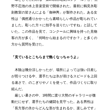
野不忍池の水上音楽堂前で開催された。最初に鶴見氷彫
刻教室の皆さんによる「御神輿」が製作された。ある女
性は「偶然通りかかったら素晴らしい作品が彫られてい
ました。彫った方々に拍手を送りたいですね」と話して
いた。この作品を見て、コンクールに興味を持った見物
客の方が多く、「何時から始まるのですか？」と多くの
方から質問を受けた。
「見ているとこちらまで熱くなっちゃうよ」
木陰は幾分涼しかったが、場所によっては強い日差し
が照りつける中、選手たちは氷が溶けるスピードを上回
る速さで、のこぎりやノミを使って、作品づくりに取り
組んだ。
厳しい暑さの中、1時間に渡り大勢のギャラリーが微
動だにせず、選手たちの健闘を見守った。ある男性は
「長方形の氷からどんな形が生まれるか、楽しみです」