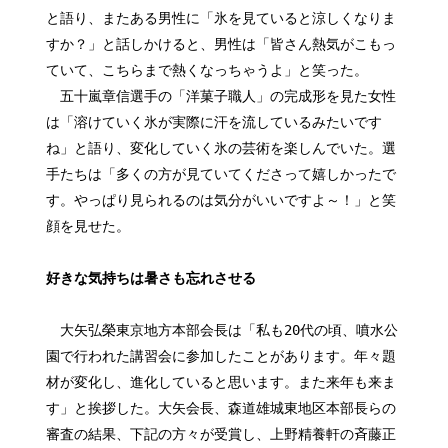
と語り、またある男性に「氷を見ていると涼しくなりま
すか？」と話しかけると、男性は「皆さん熱気がこもっ
ていて、こちらまで熱くなっちゃうよ」と笑った。
五十嵐章信選手の「洋菓子職人」の完成形を見た女性
は「溶けていく氷が実際に汗を流しているみたいです
ね」と語り、変化していく氷の芸術を楽しんでいた。選
手たちは「多くの方が見ていてくださって嬉しかったで
す。やっぱり見られるのは気分がいいですよ～！」と笑
顔を見せた。
好きな気持ちは暑さも忘れさせる
大矢弘榮東京地方本部会長は「私も20代の頃、噴水公
園で行われた講習会に参加したことがあります。年々題
材が変化し、進化していると思います。また来年も来ま
す」と挨拶した。大矢会長、森道雄城東地区本部長らの
審査の結果、下記の方々が受賞し、上野精養軒の斉藤正