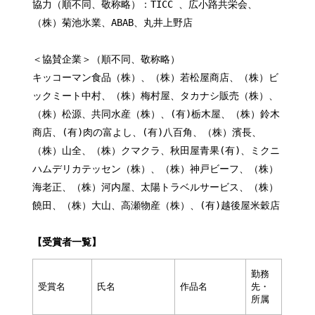
協力（順不同、敬称略）：TICC 、広小路共栄会、
（株）菊池氷業、ABAB、丸井上野店
＜協賛企業＞（順不同、敬称略）
キッコーマン食品（株）、（株）若松屋商店、（株）ビ
ックミート中村、（株）梅村屋、タカナシ販売（株）、
（株）松源、共同水産（株）、(有)栃木屋、（株）鈴木
商店、(有)肉の富よし、(有)八百角、（株）濱長、
（株）山全、（株）クマクラ、秋田屋青果(有)、ミクニ
ハムデリカテッセン（株）、（株）神戸ビーフ、（株）
海老正、（株）河内屋、太陽トラベルサービス、（株）
饒田、（株）大山、高瀬物産（株）、(有)越後屋米穀店
【受賞者一覧】
勤務
受賞名
氏名
作品名
先・
所属