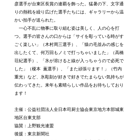
彦選手が台東区長賞の連覇を飾った。猛暑の下、文字通
りの熱戦を繰り広げた選手たちには、ギャラリーから温
かい拍手が送られた。
一心不乱に物事に取り組む姿は美しく、人の心を打
つ。選手の皆さんの口からは「サイを彫っている時がす
ごく楽しい」（木村周三選手）、「猿の毛並みの感じを
出したくて、何万回もノミで打っちゃいました」（高橋
荘紀選手）、「氷が溶けると線が入っちゃうので必死で
した」（榎本 薫選手）、「また頑張ります！」（竹内
重光）など、氷彫刻が好きで好きでたまらない気持ちが
伝わってきた。来年も素晴らしい作品をお待ちしており
ます！
主催：公益社団法人全日本司厨士協会東京地方本部城東
地区台東支部
協賛：上野観光連盟
後援：東京新聞社