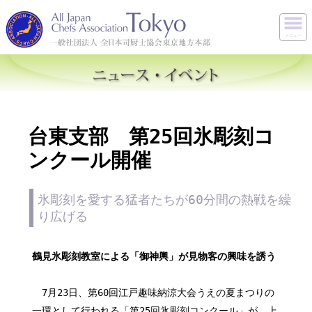
メニュー
台東支部 第25回氷彫刻コ
ンクール開催
氷彫刻を愛する猛者たちが60分間の熱戦を繰
り広げる
鶴見氷彫刻教室による「御神輿」が見物客の興味を誘う
7月23日、第60回江戸趣味納涼大会うえの夏まつりの
一環として行われる「第25回氷彫刻コンクール」が、上