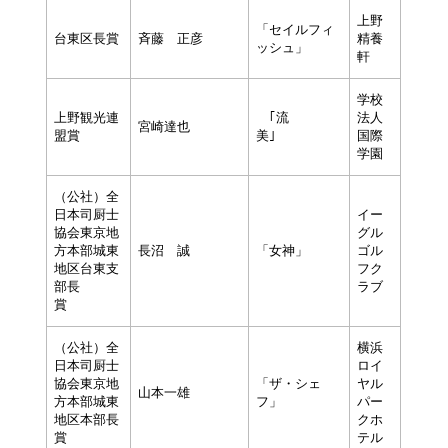
上野
「セイルフィ
台東区長賞
斉藤 正彦
精養
ッシュ」
軒
学校
上野観光連
｢流
法人
宮崎達也
盟賞
美｣
国際
学園
（公社）全
日本司厨士
イー
協会東京地
グル
方本部城東
長沼 誠
「女神」
ゴル
地区台東支
フク
部長
ラブ
賞
（公社）全
横浜
日本司厨士
ロイ
協会東京地
「ザ・シェ
ヤル
山本一雄
方本部城東
フ」
パー
地区本部長
クホ
賞
テル