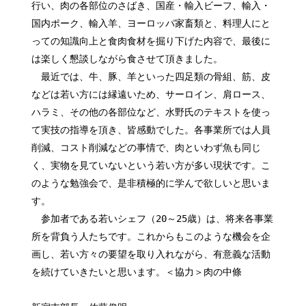
行い、肉の各部位のさばき、国産・輸入ビーフ、輸入・
国内ポーク、輸入羊、ヨーロッパ家畜類と、料理人にと
っての知識向上と食肉食材を掘り下げた内容で、最後に
は楽しく懇談しながら食させて頂きました。
最近では、牛、豚、羊といった四足類の骨組、筋、皮
などは若い方には縁遠いため、サーロイン、肩ロース、
ハラミ、その他の各部位など、水野氏のテキストを使っ
て実技の指導を頂き、皆感動でした。各事業所では人員
削減、コスト削減などの事情で、肉といわず魚も同じ
く、実物を見ていないという若い方が多い現状です。こ
のような勉強会で、是非積極的に学んで欲しいと思いま
す。
参加者である若いシェフ（20～25歳）は、将来各事業
所を背負う人たちです。これからもこのような機会を企
画し、若い方々の要望を取り入れながら、有意義な活動
を続けていきたいと思います。＜協力＞肉の中條