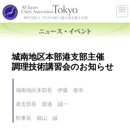
メニュー
城南地区本部港支部主催
調理技術講習会のお知らせ
城南地区本部長 伊藤 俊幸
港支部長 渡邊 誠一
幹事長 畑山 誠