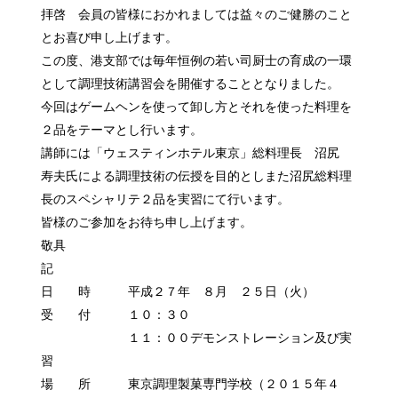
拝啓 会員の皆様におかれましては益々のご健勝のこと
とお喜び申し上げます。
この度、港支部では毎年恒例の若い司厨士の育成の一環
として調理技術講習会を開催することとなりました。
今回はゲームヘンを使って卸し方とそれを使った料理を
２品をテーマとし行います。
講師には「ウェスティンホテル東京」総料理長 沼尻
寿夫氏による調理技術の伝授を目的としまた沼尻総料理
長のスペシャリテ２品を実習にて行います。
皆様のご参加をお待ち申し上げます。
敬具
記
日 時 平成２７年 ８月 ２５日（火）
受 付 １０：３０
１１：００デモンストレーション及び実
習
場 所 東京調理製菓専門学校（２０１５年４