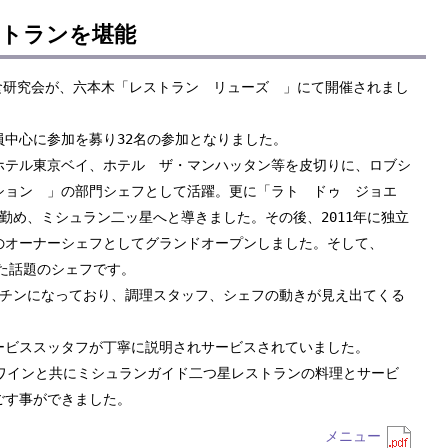
トランを堪能
試食研究会が、六本木「レストラン リューズ 」にて開催されまし
中心に参加を募り32名の参加となりました。
ホテル東京ベイ、ホテル ザ・マンハッタン等を皮切りに、ロブシ
ション 」の部門シェフとして活躍。更に「ラト ドゥ ジョエ
勤め、ミシュラン二ッ星へと導きました。その後、2011年に独立
のオーナーシェフとしてグランドオープンしました。そして、
した話題のシェフです。
ッチンになっており、調理スタッフ、シェフの動きが見え出てくる
ービススッタフが丁寧に説明されサービスされていました。
るワインと共にミシュランガイド二つ星レストランの料理とサービ
ごす事ができました。
メニュー