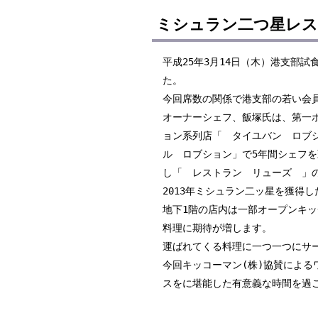
ミシュラン二つ星レス
平成25年3月14日（木）港支部
た。
今回席数の関係で港支部の若い会員
オーナーシェフ、飯塚氏は、第一
ョン系列店「 タイユバン ロブ
ル ロブション」で5年間シェフを
し「 レストラン リューズ 」
2013年ミシュラン二ッ星を獲得
地下1階の店内は一部オープンキ
料理に期待が増します。
運ばれてくる料理に一つ一つにサ
今回キッコーマン(株)協賛によ
スをに堪能した有意義な時間を過